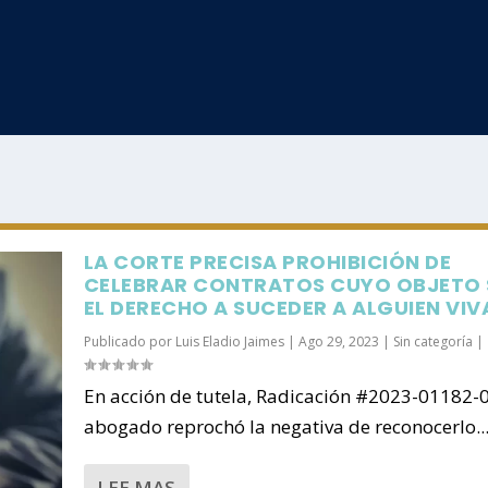
LA CORTE PRECISA PROHIBICIÓN DE
CELEBRAR CONTRATOS CUYO OBJETO 
EL DERECHO A SUCEDER A ALGUIEN VIV
Publicado por
Luis Eladio Jaimes
|
Ago 29, 2023
|
Sin categoría
|
En acción de tutela, Radicación #2023-01182-0
abogado reprochó la negativa de reconocerlo..
LEE MAS